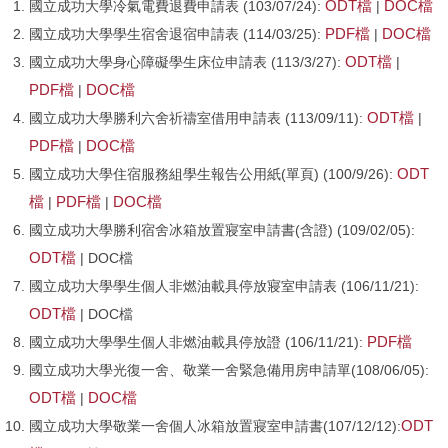
ODT檔
DOC檔
國立成功大學冷氣電費退費申請表 (103/07/24):
|
PDF檔
DOC檔
國立成功大學學生宿舍退宿申請表 (114/03/25):
|
工程類進度
法規與SOP
ODT檔
國立成功大學身心障礙學生床位申請表 (113/3/27):
|
東寧宿舍興建
表單下載
PDF檔
DOC檔
|
ODT檔
國立成功大學勝利六舍祈禱室借用申請表 (113/09/11):
|
宿舍自修室
住宿知多少
PDF檔
DOC檔
|
ODT
國立成功大學住宿服務組學生報告公用紙(單頁) (100/9/26):
宿舍簡易廚房
宿委會
檔
PDF檔
DOC檔
|
|
服務學習三
常見Q&A
國立成功大學勝利宿舍冰箱放置寢室申請書(含證) (109/02/05):
ODT檔
| DOC檔
宿舍會議記錄
連繫方式
國立成功大學學生個人非燃油載具停放寢室申請表 (106/11/21):
ODT檔
| DOC檔
活動花絮
性別友善專區
PDF檔
國立成功大學學生個人非燃油載具停放證 (106/11/21):
宿舍財務資訊
國立成功大學光復一舍、敬業一舍緊急備用房申請單(108/06/05):
宿舍場地借用
ODT檔
DOC檔
|
ODT
國立成功大學敬業一舍個人冰箱放置寢室申請書(107/12/12):