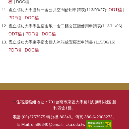
檔
| DOC檔
ODT檔
國立成功大學勝利一舍公共空間借用申請表(113/03/27):
|
PDF檔
DOC檔
|
國立成功大學學生宿舍敬一舍二樓交誼廳使用申請表(113/11/06):
ODT檔
PDF檔
DOC檔
|
|
國立成功大學東寧宿舍個人冰箱放置寢室申請書 (115/06/16):
PDF檔
DOC檔
|
:::
住宿服務組地址：701台南市東區大學路1號 勝利校區 勝
利四舍1樓。
電話 (06)2757575 轉分機 86340。傳真 886-6-2003273。
E-Mail: em86340@email.ncku.edu.tw