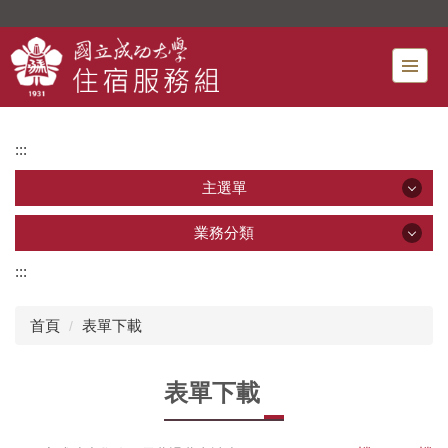
跳
到
主
要
內
容
:::
區
主選單
主選單
業務分類
:::
業務分類
最新消息
首頁
表單下載
宿舍申請
新生專區 [*]
表單下載
住宿費減免
行事曆
宿舍餐廳
單位介紹