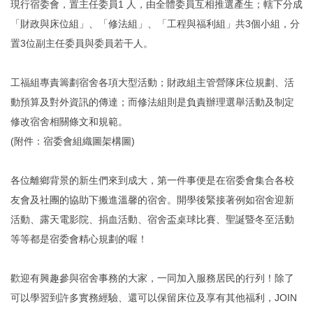
現行宿委會，置主任委員1 人，由全體委員互相推選產生；轄下分成
「財政與床位組」、「修法組」、「工程與福利組」共3個小組，分
工程類進度
法規與SOP
置3位副主任委員與委員若干人。
東寧宿舍興建
表單下載
工福組專責籌劃宿舍各項大型活動；財政組主管營隊床位規劃、活
宿舍自修室
住宿知多少
動預算及對外資訊的傳達；而修法組則是負責辦理選舉活動及制定
修改宿舍相關條文和規範。
宿舍簡易廚房
宿委會
(附件：宿委會組織圖架構圖)
服務學習三
常見Q&A
各位離鄉背景的新生們來到成大，第一件事便是在宿委會集合各校
宿舍會議記錄
連繫方式
友會及社團的協助下搬進溫馨的宿舍。開學後緊接著例如宿舍迎新
活動、露天電影院、捐血活動、宿舍盃桌球比賽、聖誕暨冬至活動
活動花絮
性別友善專區
等等都是宿委會精心規劃的喔！
宿舍財務資訊
宿舍場地借用
歡迎有興趣參與宿舍事務的大家，一同加入服務居民的行列！除了
可以學習到許多實務經驗、還可以保留床位及享有其他福利，JOIN