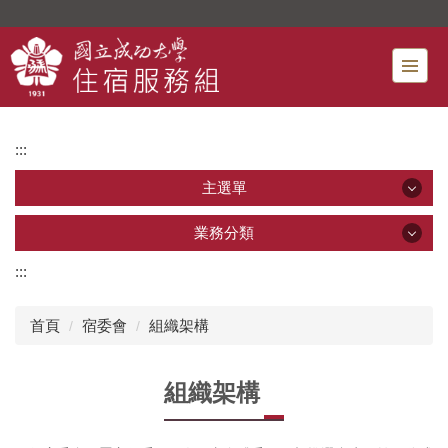
跳
到
主
要
內
容
:::
區
主選單
主選單
業務分類
:::
業務分類
最新消息
首頁
宿委會
組織架構
宿舍申請
新生專區 [*]
組織架構
住宿費減免
行事曆
宿舍餐廳
單位介紹