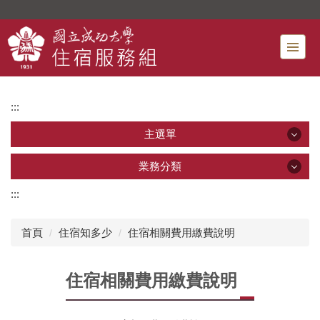
跳
到
主
要
內
容
:::
區
主選單
主選單
業務分類
:::
業務分類
最新消息
首頁
住宿知多少
住宿相關費用繳費說明
宿舍申請
新生專區 [*]
住宿相關費用繳費說明
住宿費減免
行事曆
宿舍餐廳
單位介紹