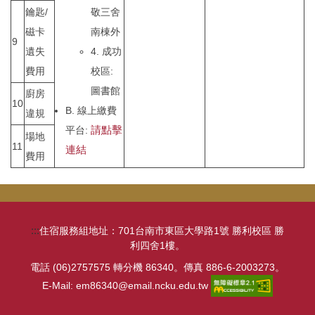
鑰匙/
敬三舍
磁卡
南棟外
9
遺失
4. 成功
費用
校區:
圖書館
廚房
10
B. 線上繳費
違規
請點擊
平台:
場地
11
連結
費用
:::
住宿服務組地址：701台南市東區大學路1號 勝利校區 勝
利四舍1樓。
電話 (06)2757575 轉分機 86340。傳真 886-6-2003273。
E-Mail: em86340@email.ncku.edu.tw