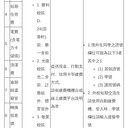
1. 勝利
短期
校區:
4
住宿
D-
費
24(芸
電費
青軒)
(含電
5
前、勝
1.境外生同學之證號
力卡
一舍前
欄位可能為以下3者
儲值)
2. 光復
其中之1:
清潔
提供現金、行動支
6
校區:
(1) 居留證號
費
付、信用卡等繳費
光二舍
(2) 學號
逾期
方式。
前、註
(3) 護照號碼
7
歸還
請依繳費機機台或
冊組
2. 外校短期交流生
寢室
線上繳費平台說明
外、體
請使用自動繳費
為準
轉換
育室外
機。登入時，學號
8
宿差
3. 敬業
欄位請輸入虛擬學
價
校區:
號