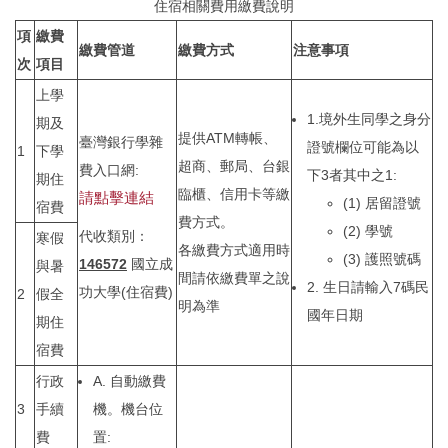
住宿相關費用繳費說明
項
繳費
工程類進度
法規與SOP
繳費管道
繳費方式
注意事項
次
項目
東寧宿舍興建
表單下載
上學
1.境外生同學之身分
期及
宿舍自修室
住宿知多少
提供ATM轉帳、
臺灣銀行學雜
證號欄位可能為以
1
下學
超商、郵局、台銀
費入口網:
下3者其中之1:
期住
宿舍簡易廚房
宿委會
臨櫃、信用卡等繳
請點擊連結
(1) 居留證號
宿費
費方式。
服務學習三
常見Q&A
(2) 學號
代收類別：
寒假
各繳費方式適用時
(3) 護照號碼
146572
國立成
與暑
宿舍會議記錄
連繫方式
間請依繳費單之說
2. 生日請輸入7碼民
功大學(住宿費)
2
假全
明為準
國年日期
活動花絮
期住
性別友善專區
宿費
宿舍財務資訊
宿舍場地借用
行政
A. 自動繳費
3
手續
機。機台位
費
置: