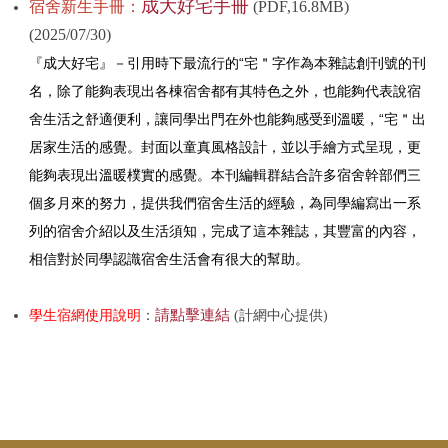
成大好宅手冊
宿舍新生手冊：
(PDF,16.8MB)
(2025/07/30)
工程類進度
法規與SOP
『成大好宅』－引用時下最流行的“宅＂字作為本雜誌創刊號的刊
東寧宿舍興建
表單下載
名，除了能夠表現出各棟宿舍都有其特色之外，也能夠代表說宿
舍生活之舒適便利，讓同學出門在外也能夠感受到溫暖，“宅＂出
宿舍自修室
住宿知多少
居家生活的感覺。封面以童真風格設計，並以手繪方式呈現，更
能夠表現出溫暖樸實的感覺。本刊編輯群結合許多宿舍幹部們三
宿舍簡易廚房
宿委會
個多月來的努力，提供我們宿舍生活的經驗，為同學編寫出一系
服務學習三
常見Q&A
列的宿舍介紹以及生活須知，完成了這本雜誌，其豐富的內容，
相信對於同學認識宿舍生活會有很大的幫助。
宿舍會議記錄
連繫方式
請點擊連結
學生宿網使用說明
：
(計網中心提供)
活動花絮
性別友善專區
宿舍財務資訊
宿舍場地借用