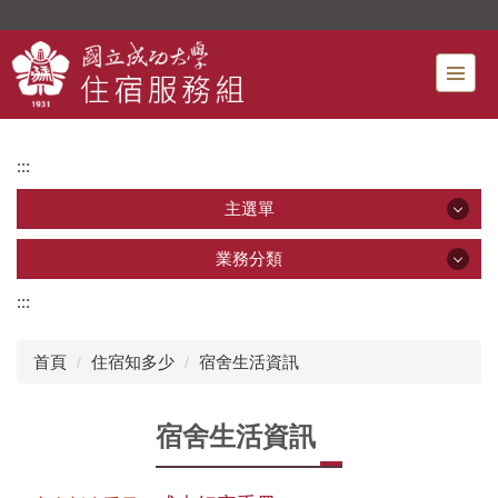
跳
到
主
要
內
容
:::
區
主選單
主選單
業務分類
:::
業務分類
最新消息
首頁
住宿知多少
宿舍生活資訊
宿舍申請
新生專區 [*]
宿舍生活資訊
住宿費減免
行事曆
宿舍餐廳
單位介紹