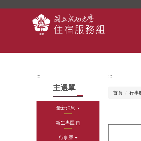
跳
到
主
要
內
容
區
:::
:::
主選單
首頁
行事
最新消息
新生專區 [*]
行事曆