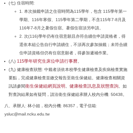
(七) 住宿時間:
1. 本次抽籤申請之住宿時間為115學年，包含 115學年第一
學期、116年寒假、115學年第二學期，不含115年7-8月及
116年7-8月之暑假住宿。暑假住宿須另申請。
2. 次(116)學年仍有住宿意願且亦符合續住申請資格者，得
逕依本組公告自行申請續住，不須再次參加抽籤；未符合續
住申請資格但仍有住宿意願者，得參加遞補作業。
115學年研究生床位申請行事曆
(八)
。
(九) 健康檢查狀態: 中籤者須依本校學生健康檢查及疾病檢查實施
要點，完成健康檢查並繳交報告至衛生保健組。健康檢查相關資
衛生保健組網頁說明
健康檢查訊息及狀態查詢
訊請參閱
。
。如
對查詢結果如有疑問，請洽衛生保健組承辦人校內分機: 50438。
八、承辦人: 林小姐，校內分機: 86357，電子信箱:
ysluc@mail.ncku.edu.tw