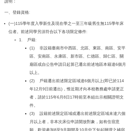
說明：
一、登錄資格:
(一)115學年度入學新生及現在學之一至三年級舊生無115學年床
位者。前述同學另須符合以下各項限定條件:
1. 戶籍:
(1) 非設籍臺南市中西區、北區、東區、南區、安平
區、安南區、永康區、新市區、仁德區、歸仁區、關
廟區或自公告申請日起算已遷出前述地區本籍達6個月
以上。
(2) 戶籍遷出前述限定區域達6個月以上(即已於114
年12月9日前遷出)，惟近期才向本校教務處申請更正
者，請於115年6月8日17時前至本組出示相關證明文
件。
(3) 設籍前述限定區域或遷出前述限定區域未達六個
月以上者，非本次床位申請開放對象，如有住宿意
願，歡迎參加8至9月期間及10月中下旬起辦理之補宿