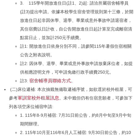
3. 115學年開放進住日(註1、2)起: 請洽所屬宿舍輔導員
(註3)提出申請。依據本校學生宿舍管理規則第十三條，於開
放進住日起非因休學、退學、畢業或意外事故申請退宿者，
其住宿費以日計收，自公告開放進住日起計算至完成離宿清
點當日止，並加計250元手續費。
註1: 開放進住日依身分別不同，請參閱115年暑假住宿相關
公告之附表說明。
註2: 因休學、退學、畢業或意外事故申請放棄床位者，如提
供相應證明文件，可申請免繳行政手續費250元。
宿舍輔導員聯絡方式
註3:
。
(二)床位遞補: 本次抽籤無備取遞補序號，如欲逕於校外租屋，可
軍訓室校外租屋訊息
參考
。未中籤但仍有住宿意願者，可參加下
列各項空床位補宿申請:
1. 115年8-9月補宿: 7月31日前公告，約8月中旬至9月中旬
期間辦理。
2. 115年10月至116年6月人工補宿: 9月30日前公告，約10