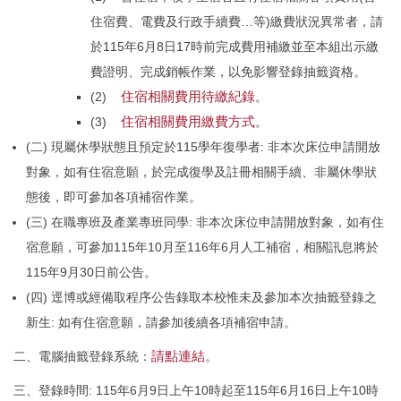
住宿費、電費及行政手續費…等)繳費狀況異常者，請
於115年6月8日17時前完成費用補繳並至本組出示繳
費證明、完成銷帳作業，以免影響登錄抽籤資格。
住宿相關費用待繳紀錄
(2)
。
住宿相關費用繳費方式
(3)
。
(二) 現屬休學狀態且預定於115學年復學者: 非本次床位申請開放
對象，如有住宿意願，於完成復學及註冊相關手續、非屬休學狀
態後，即可參加各項補宿作業。
(三) 在職專班及產業專班同學: 非本次床位申請開放對象，如有住
宿意願，可參加115年10月至116年6月人工補宿，相關訊息將於
115年9月30日前公告。
(四) 逕博或經備取程序公告錄取本校惟未及參加本次抽籤登錄之
新生: 如有住宿意願，請參加後續各項補宿申請。
請點連結
二、電腦抽籤登錄系統：
。
三、登錄時間: 115年6月9日上午10時起至115年6月16日上午10時