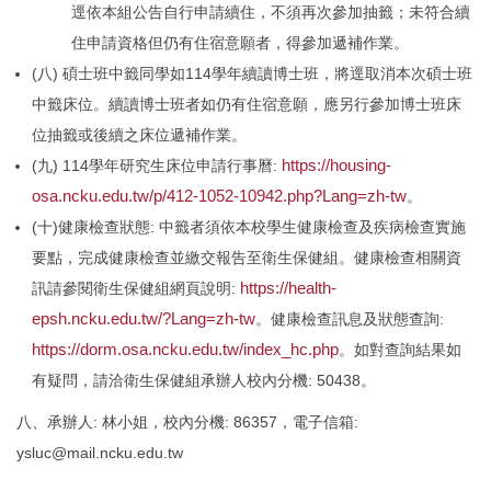
逕依本組公告自行申請續住，不須再次參加抽籤；未符合續
住申請資格但仍有住宿意願者，得參加遞補作業。
(八) 碩士班中籤同學如114學年續讀博士班，將逕取消本次碩士班
中籤床位。續讀博士班者如仍有住宿意願，應另行參加博士班床
位抽籤或後續之床位遞補作業。
https://housing-
(九) 114學年研究生床位申請行事曆:
osa.ncku.edu.tw/p/412-1052-10942.php?Lang=zh-tw
。
(十)健康檢查狀態: 中籤者須依本校學生健康檢查及疾病檢查實施
要點，完成健康檢查並繳交報告至衛生保健組。健康檢查相關資
https://health-
訊請參閱衛生保健組網頁說明:
epsh.ncku.edu.tw/?Lang=zh-tw
。健康檢查訊息及狀態查詢:
https://dorm.osa.ncku.edu.tw/index_hc.php
。如對查詢結果如
有疑問，請洽衛生保健組承辦人校內分機: 50438。
八、承辦人: 林小姐，校內分機: 86357，電子信箱:
ysluc@mail.ncku.edu.tw