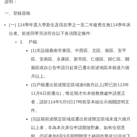
說明：
一、登錄資格:
(一) 114學年度入學新生及現在學之一至二年級舊生無114學年床
位者。前述同學另須符合以下各項限定條件:
1. 戶籍:
(1)非設籍臺南市東區、中西區、北區、南區、安平
區、安南區、永康區、新市區、仁德區、歸仁區、關
廟區或自公告申請日起算已遷出前述地區本籍達六個
月以上。
(2)戶籍遷出前述限定區域達6個月以上(即已於113年
11月6日前遷出)，惟近期才向本校教務處申請更正
者，請於114年5月5日17時前至本組出示相關證明文
件。
(3)設籍前述限定區域或遷出前述限定區域未達六個月
以上者，非為本次床位申請開放對象。如有住宿意
願，仍可參加8至9月期間辦理之補宿作業或10月中下