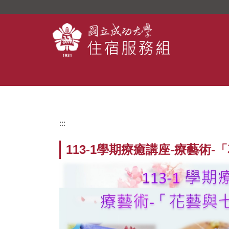
跳
到
主
要
內
容
區
:::
113-1學期療癒講座-療藝術-